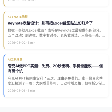
程。
KEYNOTE教程
Keynote表格设计：别再把Excel截图贴进幻灯片了
数据一多就甩Excel截图？表格是Keynote里最被敷衍的部分。
五个改动：删边框、数字右对齐、表头做减法、只高亮一处、
超15行换图表。改完同事以为你换了设计师。
2026-08-02 · 5 min
AI工具评测
夸克AI做PPT实测：免费、20秒出稿、手机也能改——但
有两个坑
夸克AI PPT被同事安利了三次，理由是免费的。拿一份真实季
度汇报测了一周：大纲质量能打，自动排版及格，但模板定制
和免费额度是真坑。
2026-08-01 · 5 min