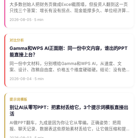
大多数创始人把财务页做成Excel截图墙，但投资人翻到这一页
只找三个答案：增长有没有拐点、现金能撑多久、单位经济算
不算得过来。本文讲清楚财务页该怎么设计。
2026-08-05 · 5 min
对比分析
Gamma和WPS AI正面刚：同一份中文内容，谁出的PPT
能直接上台？
同一份中文材料，分别喂给Gamma和WPS AI，从速度、文
案、设计、改稿自由度、价格五个维度硬碰硬。结论：没有绝
对赢家，但按场景选，答案很明确。
2026-08-04 · 5 min
提示词模板
别让AI从零写PPT：把素材丢给它，3个提示词模板直接出
活
AI做PPT翻车，九成是因为你让它从零编。正确姿势：把周
报、聊天记录、数据表这些原始素材丢给它，让它做压缩和提
炼，不是创作。3个模板覆盖素材→大纲→逐页文案→讲稿全流
2026-08-03 · 5 min