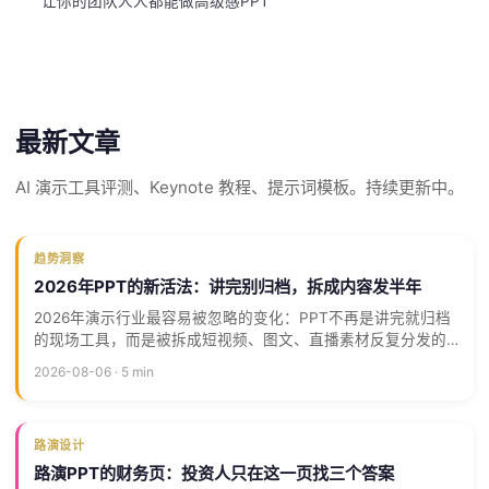
让你的团队人人都能做高级感PPT
最新文章
AI 演示工具评测、Keynote 教程、提示词模板。持续更新中。
趋势洞察
2026年PPT的新活法：讲完别归档，拆成内容发半年
2026年演示行业最容易被忽略的变化：PPT不再是讲完就归档
的现场工具，而是被拆成短视频、图文、直播素材反复分发的
内容资产。做演示的标准，从「现场看得清」变成了「截屏好
2026-08-06 · 5 min
看、拆条有梗」。
路演设计
路演PPT的财务页：投资人只在这一页找三个答案