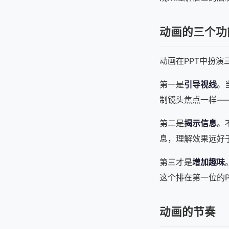
动画的三个功
动画在PPT中扮
第一是
引导视线
。
制镜头焦点一样—
第二是
揭示信息
。
息，理解效果远好
第三才是
增加趣味
这个排在第一位的P
动画的节奏