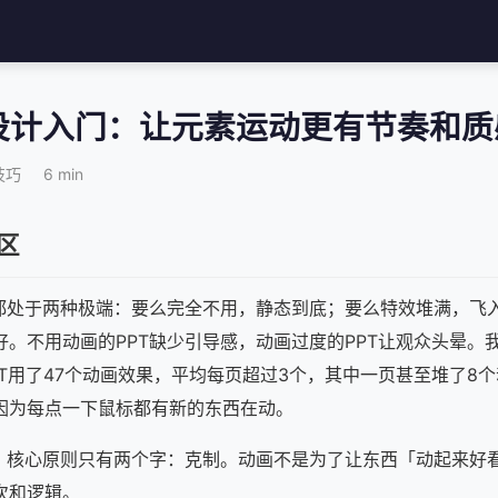
效设计入门：让元素运动更有节奏和质
技巧
6 min
区
画都处于两种极端：要么完全不用，静态到底；要么特效堆满，飞
好。不用动画的PPT缺少引导感，动画过度的PPT让观众头晕。
PT用了47个动画效果，平均每页超过3个，其中一页甚至堆了8
因为每点一下鼠标都有新的东西在动。
计，核心原则只有两个字：克制。动画不是为了让东西「动起来好
次和逻辑。