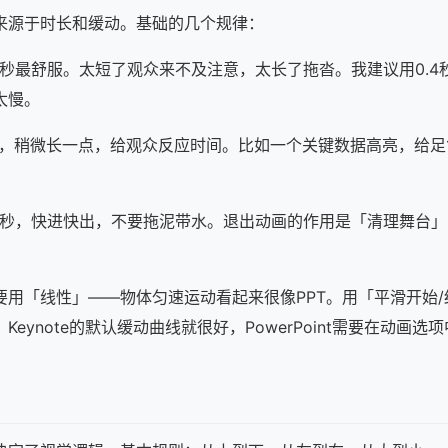
来源于时长和缓动。基础的几个规律：
0.5秒最舒服。太短了观众来不及注意，太长了拖沓。我建议用0.
太慢。
1秒，稍微长一点，给观众反应时间。比如一个关键数据高亮，给足
0.3秒，快进快出，不要拖泥带水。退出动画的作用是「清理舞台
要用「线性」——物体匀速运动看起来很像PPT。用「平滑开始
Keynote的默认缓动曲线就很好，
PowerPoint
需要在动画选项