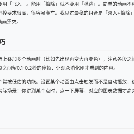
要用「飞入」。能用「擦除」就不要用「弹跳」。简单的动画不
把控要求很高，很容易翻车。我见过最稳的组合是「淡入+擦除
T动画需求。
巧
素上叠加多个动画时（比如先出现再变大再变色），注意各段之
之间留0.1-0.2秒的停顿，让观众消化刚才看到的内容。
个常被低估的功能。设置某个动画由点击触发而不是自动播放，
实际场景：你讲到某个点时，点一下屏幕，对应的图表数据才高
。