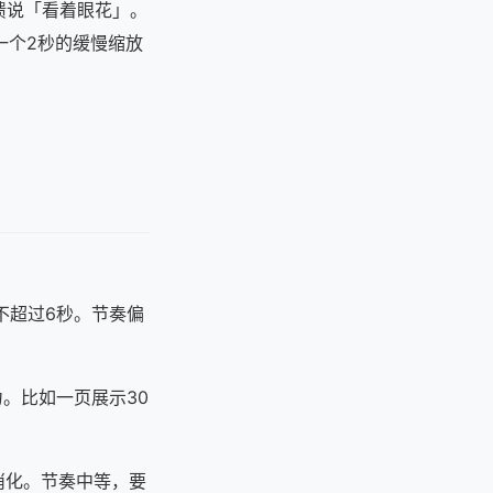
馈说「看着眼花」。
一个2秒的缓慢缩放
不超过6秒。节奏偏
力。比如一页展示30
消化。节奏中等，要