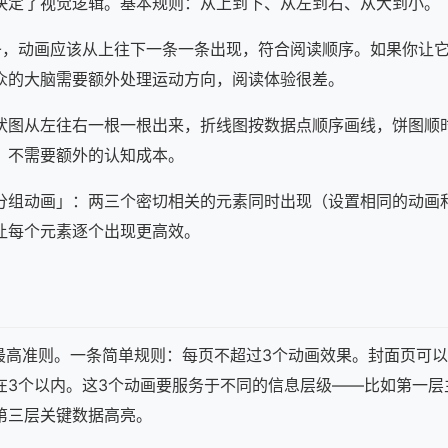
决定了视觉逻辑。基本规则：从上到下、从左到右、从大到小。
条，动画应该从上往下一条一条出现，符合阅读顺序。如果你让
众的大脑需要额外处理运动方向，阅读体验很差。
状图从左往右一根一根出来，折线图按数据点顺序画线，饼图顺
，不需要额外的认知成本。
分组动画」：两三个密切相关的元素同时出现（设置相同的动画
让每个元素逐个出现更高效。
的最高准则。一条简单规则：每页不超过3个动画效果。封面页可
在3个以内。这3个动画要服务于不同的信息层级——比如第一层
第三层关键数据高亮。