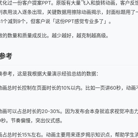
优化过一份客户提案PPT。原版有大量飞入和旋转动画，客户反
列表用淡入逐条出现，关键数据用擦除动画揭示，封面标题用了
1个减到9个，但客户说「这份PPT感觉专业多了」。
效的数量和质量成反比。越少越好，越克制越高级。
参考
奏参考，这是我根据大量演示经验总结的数据：
动画总时长控制在页面时长的10%以内。比如一页讲60秒，动画
动画可以占总时长的20-30%。因为发布会本身就追求视觉冲击
9秒。节奏偏慢，突出仪式感。
画占总时长15%左右。动画主要用来逐步揭示知识点，帮助学生