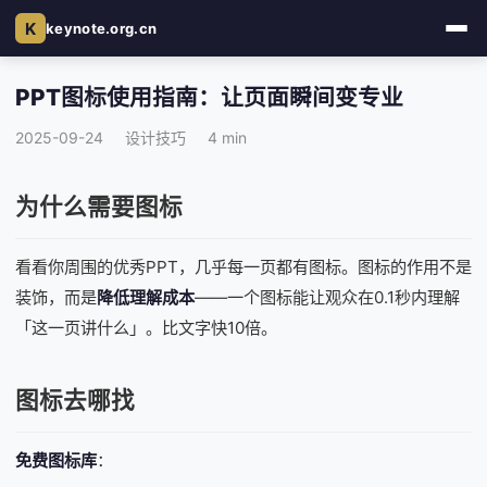
K
keynote.org.cn
PPT图标使用指南：让页面瞬间变专业
2025-09-24
设计技巧
4 min
为什么需要图标
看看你周围的优秀
PPT
，几乎每一页都有图标。图标的作用不是
装饰，而是
降低理解成本
——一个图标能让观众在0.1秒内理解
「这一页讲什么」。比文字快10倍。
图标去哪找
免费图标库
：